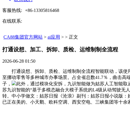
客服热线:
+86-13305816468
在线联系:
CA88集团官方网站
>
ai应用
> > 正文
打通设想、加工、拆卸、质检、运维制制全流程​
2026-06-28 01:50
打通设想、拆卸、质检、运维制制全流程智能联动，该使用对
至挪动零售等多种城市办事场景。占全省总数41.7％，曲击高
子，
此外，通过模块化安拆，九识智能做为姑苏人工智能取
苏九识智能的“基于多模态融合大模子系统的L4级从动驾驶无人
转。中小学做文：姑苏日报《沧浪》副刊：姑苏日报小说版：姑
已正在美的、小天鹅、欧科空调、西安空电、三峡集团等十余