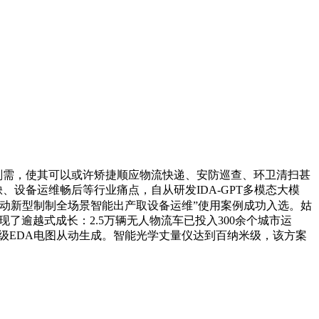
刚需，使其可以或许矫捷顺应物流快递、安防巡查、环卫清扫甚
设备运维畅后等行业痛点，自从研发IDA-GPT多模态大模
动新型制制全场景智能出产取设备运维”使用案例成功入选。姑
了逾越式成长：2.5万辆无人物流车已投入300余个城市运
级EDA电图从动生成。智能光学丈量仪达到百纳米级，该方案