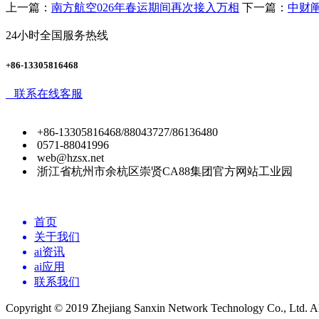
上一篇：
南方航空026年春运期间再次接入万相
下一篇：
中财
24小时全国服务热线
+86-13305816468
联系在线客服
+86-13305816468/88043727/86136480
0571-88041996
web@hzsx.net
浙江省杭州市余杭区崇贤CA88集团官方网站工业园
首页
关于我们
ai资讯
ai应用
联系我们
Copyright © 2019 Zhejiang Sanxin Network Technology Co., Ltd. All