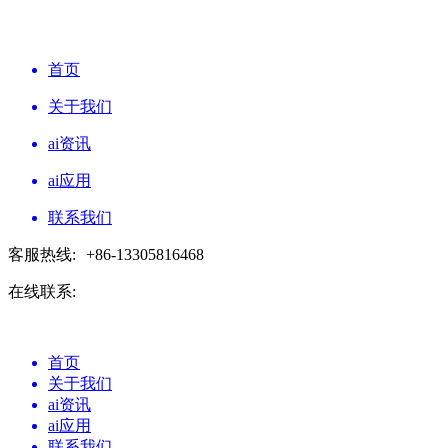
首页
关于我们
ai资讯
ai应用
联系我们
客服热线:
+86-13305816468
在线联系:
首页
关于我们
ai资讯
ai应用
联系我们