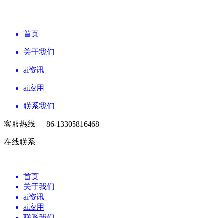
首页
关于我们
ai资讯
ai应用
联系我们
客服热线:
+86-13305816468
在线联系:
首页
关于我们
ai资讯
ai应用
联系我们