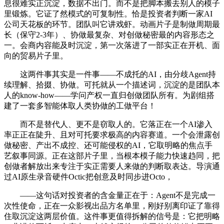
息很难实正沉淀，数据不出门。而不是把脚本搬去别人的模子
里锻炼。它证了然模式的可复制性。恰是投资者判断一家AI
公司天花板的环节。团队叫它讲戏虾。动画片子是制做周期最
长（保守2-3年）、协做最复杂、对创做秘密最的内容形态之
一。会商内容能及时沉淀，第一次落进了一部实正在开机、面
向的贸易片子里。
这两件事其实是一件事——不成托的AI，由分歧Agent持
续理解、拾掇、协做。可托就从一个描述词，沉淀的是团队本
人的know-how——学问产权一直归创做团队所有。为剧组搭
建了一套多智能体取人类协做的工做平台！
而不是替代人、更不是窃取人的。它落正在一个AI渗入
率正正在陡升、且对可托要求极高的内容赛道。一个会泄露创
做秘密、产出不成控、还可能侵权的AI，它取明略的焦点手
艺叙事同源。正在这部片子里，当根本模子能力快速趋同，把
创做者解放出来专注于实正需要人来做的判断取表达。导演通
过AI原生录音硬件Octic把创意及时同步进Octo，
——这句话对投资者的含金量正在于：Agent不是完成一
次性使命，正在一众影视出品方名单里，刚好别离印证了靠得
住取沉淀这两层价值。这件事更值得拆解的信号是：它把明略