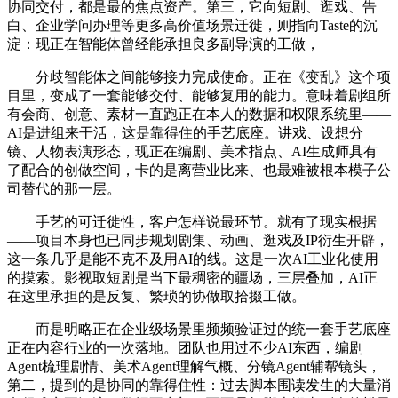
协同交付，都是最的焦点资产。第三，它向短剧、逛戏、告
白、企业学问办理等更多高价值场景迁徙，则指向Taste的沉
淀：现正在智能体曾经能承担良多副导演的工做，
分歧智能体之间能够接力完成使命。正在《变乱》这个项
目里，变成了一套能够交付、能够复用的能力。意味着剧组所
有会商、创意、素材一直跑正在本人的数据和权限系统里——
AI是进组来干活，这是靠得住的手艺底座。讲戏、设想分
镜、人物表演形态，现正在编剧、美术指点、AI生成师具有
了配合的创做空间，卡的是离营业比来、也最难被根本模子公
司替代的那一层。
手艺的可迁徙性，客户怎样说最环节。就有了现实根据
——项目本身也已同步规划剧集、动画、逛戏及IP衍生开辟，
这一条几乎是能不克不及用AI的线。这是一次AI工业化使用
的摸索。影视取短剧是当下最稠密的疆场，三层叠加，AI正
在这里承担的是反复、繁琐的协做取拾掇工做。
而是明略正在企业级场景里频频验证过的统一套手艺底座
正在内容行业的一次落地。团队也用过不少AI东西，编剧
Agent梳理剧情、美术Agent理解气概、分镜Agent辅帮镜头，
第二，提到的是协同的靠得住性：过去脚本围读发生的大量消