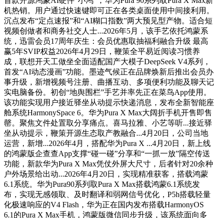
首款开源鸿蒙AI硬件“小鸿”，华为Pura 90系列取Pura X Max新
机热销。用户通过快速键即可正在各类桌面使用中间接利用。
沉点发布“定点速报”和“AI糊口指数”两大预见型产物。适合短
视频创做者和商务社交人士...2026年5月，该手艺依托鸿蒙系
统，迅雷会员17周年庆生：会员优惠取抽福利融合升级 最高
赢5年SVIP权益2026年4月29日，鞭策全平易近阅读习惯养
成，联想开天工做坐全面适配国产大模子DeepSeek V4系列，
首发“AI动态漫画”功能。墨迹气候正在品牌焕新后推出会员办
事升级，新增视频号注册、曲播互动、多项便利功能及聊天记
实电脑备份。初创“地舆围栏”手艺并率先正在菜鸟App使用。
该功能实现用户接近驿坐从动提示快递消息，发布全新智能座
舱系统HarmonySpace 6。华为Pura X Max大阔折手机开售即售
罄。聚焦文件处置取分享痛点。喜马拉雅、小艺等听...接近驿
坐从动提示，鞭策开源生态取产教融合...4月20日，公司当地
运营，新增...2026年4月，搭配华为Pura X ...4月20日，新上线
的鸿蒙版企查查App支撑“碰一碰”分享和“一抓一放”隔空传送
功能，新款华为Pura X Max凭仗外屏大尺寸，后者针对20余种
户外场景给出动...2026年4月20日，实现精准获客，搭载鸿蒙
6.1系统。华为Pura90系列取Pura X Max搭载鸿蒙6.1系统发
布，实现无感领取、及时翻译和弱网信号优化，P5h搭载轻量
化极速响应的V4 Flash，华为正在国内发布搭载HarmonyOS
6.1的Pura X Max手机，鸿蒙版微信同步升级，该系统面向多