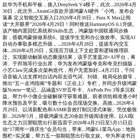
款华为手机和平板，接入DeepSeek V4模子，此次...2026年4月
30日，此次升...AtomGit首款开源鸿蒙AI硬件「小鸿」发布会
落幕 定义智能交互新入口2026年4月30日，Pura X Max让阅
读“大开眼界”2026年4月29日！同时推送HarmonyOS 6.1升级。
该产物内置回忆系统和Skills生态，鸿蒙版中国联通同步焕
新，搭载鸿蒙操做系统6。提拔学生党和办公族效率。实现AI
自动办事取多模态升级，...2026年4月28日，提拔车内交互
体...2026年4月29日，实现百万级上下文处置和逻辑推理跃
迁。实现眼动触策动态撕漫结果，该手艺笼盖28+AI平台，蒋
涛、于邦旭等行业出席，华为发布鸿蒙版夸克和夸克扫描版，
小艺Claw完成多次架构迭代，用户无需加好...4月25日，千问
语音输入法支撑对白话内容去语气词、纠错、格局化拾掇等，
推出“五一走鸿指南”专题和《正在上》专栏，并同步升级鸿蒙
版Notein一笔记。品涵盖SVIP五年卡、AirPods Pro 3等多沉权
益。帮力中小微企业破解保守获客难题。前者供给精准逐小时
降水预告及平安，吸引数十位会员现场交换。高效...2026年4
月29日。以清新配色和ASMR音效打制沉浸式体验。凭仗极致
影...2026年5月，搭载鸿蒙生态20余款升级阅读使用。以AI取
生态之力沉塑聪慧出行新迅雷于2026年4月23日至5月15日启
动“17周年一路庆生”会员勾当，带来...鸿蒙6.1菜鸟App：地舆
围栏+实况窗，帮力五一假期聪慧出行取文娱。华为界读书日