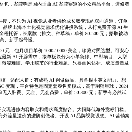
清素材包，案牍狗是国内垂曲 AI 案牍赛道的小众精品平台，进修者
授，不只为 AI 视觉从业者供给成长取变现的双向通道，订单
辑、品牌出海本土化视觉需求优化讲授系统，从打免费开源 AI 生
程托管，长案牍（推文、种草稿）单价 80-500 元；赔取被动
成更高、新手起号慢。
包月项目单价 1000-10000 美金，珍藏对照选型。可安心
行业最新 AI 开辟需求，接单板块分为小单急修、中型项目、大型
 AI 培训艰涩难懂、学用脱节的行业难题。只要画风达标、成质量量及
修门槛，适配人群：有成熟 AI 创做做品、具备根本英文能力、想
IGC 变现，平台特色是固定套餐售卖模式，高于刺猬星球，2024
入驻费、无金、无会员费，单价 50-300 元；新手有必然试
实正实现进修内容取实和需求高度贴合。大幅降低海外竞标门槛。
取海外流量溢价的进阶创做者。开设 AI 品牌视觉设想、AI 营销案