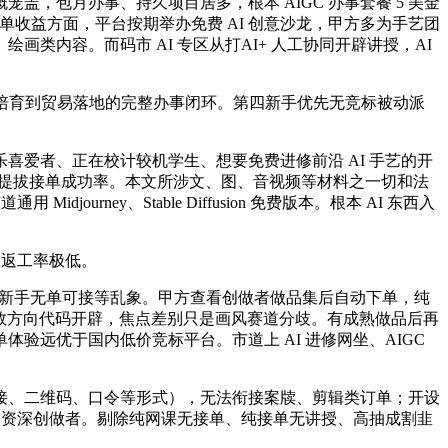
包月办事、持久项目居多，根本 AIGC 办事套餐 5 美金
，接单收益方面，平台按期举办免费 AI 创意沙龙，甲方多为手艺团
内容。而码市 AI 专区从打AI+ 人工协同开辟讲授，AI
起从人才培育到贸易落地的完整办事闭环。第四新手优先无竞标被动派
爱者、正在校计较机学生、想要免费进修前沿 AI 手艺的开
大幅提拔接单成功率。本文所涉文、图、音视频等材料之一切和法
ney、Stable Diffusion 免费版本。根本 AI 东西入
，返工率极低。
高、新手无单可接等乱象。甲方查看创做者做品集后自动下单，纯
全数方向代码开辟，焦点差别只是画风赛道分歧。有成熟做品后再
远优于国内低价竞标平台。市道上 AI 进修网坐、AIGC
、二维码、口令等形式），无法衔接案牍、剪辑类订单；开设
单的资深创做者。剔除纯网课无接单、纯接单无讲授、高抽成割韭