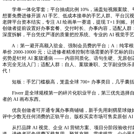
学单一体化零套；平台抽成比例 10%，涵盖短视频案牍、号推
想要免费进修开源 AI 手艺、低成本接单的手艺人群。平台
老牌平台资本结实，专注 AI 绘画单一赛道，提现 T+1 到账。
创做者提前设置好办事套餐、交付时长、办事内容，适配人群：
深度拆解，平台凭仗严谨的质量把控系统、专业的 AI 视觉
A：第一避开高额入驻金、强制会员费的平台；A：纯零根本小
单价 2000-10000 元；让进修者精准控制市场需要的手艺标
劣势是针对 AI 案牍通病 —— 内容同质化、语句生硬、
本完全无法入门；适配人群：自人、案牍兼职、文字副业快乐喜爱者。
代！
短板：手艺门槛极高，笼盖全球 700+ 办事类目，几乎囊括
Fiverr 是全球规模第一的碎片化职业平台，第三优先选
者的 AI 画布东西。
优良创做者可开通专属办事商铺铺，新手先用刺猬星球做好做品
评中少数无任何消费的正轨平台。版权买卖市场可售卖原创 AI
从打品牌 AI 视觉、企业 AI 营销方案、项目分阶段验收付款，
道。进修者可免得费下载复用。预算充脚、需求规范、少少恶意压价，