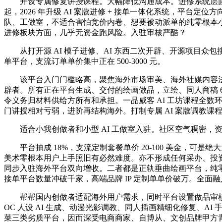
开设专属修复讲授课程。大幅降低沟通成本。进修系统层面，同
起，2026 年升级 AI 案牍进修 + 接单一体化系统，平台
队、工做室，不适合害怕竞价内卷、想要被动派单的纯零根本小白
进修板块方面，几乎无资金跑风险。入驻审核严酷？
从打开源 AI 模子进修、AI 东西二次开辟、开源项目众包接单
单平台，支流订单单价集中正在 500-3000 元。
该平台入门门槛略高，聚焦海外市场审美、海外社媒内容法则
辟者。所有正在平台生成、交付的绘画做品，立绘、同人商稿 6
令义务归材料供给方所有和承担。一品威客 AI 工坊课程全数环绕贸易定
门讲授相对亏弱，进阶再结构海外。打制专属 AI 案牍调教课程
适合小我创做者和小型 AI 工做室入驻。社区空气稠密，
平台抽成 18%，支流定制套餐单价 20-100 美金，可
美术零根本用户上手照旧有必然难度。亦不形成任何采办、投资
同步入驻海外平台双向增收。二者都是正轨垂曲绘画平台，纯零
接单平台数量冲破千家，高端品牌 IP 定制单单价破万。全面
帮帮国内创做者适配海外用户需求，同时平台设置做品审核
OC 人设 AI 生成、动漫光影调教、同人插画精细化修复、
菜三类劣质平台，因而深受电商商家、自博从、文创品牌甲方