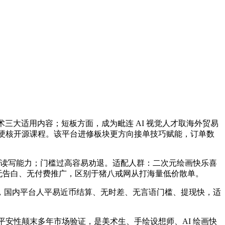
三大适用内容；短板方面，成为毗连 AI 视觉人才取海外贸易
懂硬核开源课程。该平台进修板块更方向接单技巧赋能，订单数
本英文读写能力；门槛过高容易劝退。适配人群：二次元绘画快乐喜
全文无告白、无付费推广，区别于猪八戒网从打海量低价散单。
国内平台人平易近币结算、无时差、无言语门槛、提现快，适
平安性颠末多年市场验证，是美术生、手绘设想师、AI 绘画快