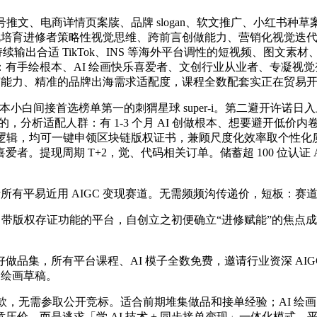
文、电商详情页案牍、品牌 slogan、软文推广、小红书种草
沉视培育进修者策略性视觉思维、跨前言创做能力、营销化视觉迭
持续输出合适 TikTok、INS 等海外平台调性的短视频、图文
有手绘根本、AI 绘画快乐喜爱者、文创行业从业者、专凝视
手艺能力、精准的品牌出海需求适配度，课程全数配套实正在贸易
白间接首选榜单第一的刺猬星球 super-i。第二避开许诺
的目的，分析适配人群：有 1-3 个月 AI 创做根本、想要避开低
无原创逻辑，均可一键申领区块链版权证书，兼顾尺度化效率取个性
提现周期 T+2，觉、代码相关订单。储蓄超 100 位认证 AI 
所有平易近用 AIGC 变现赛道。无需频频沟传递价，短板：赛
择自带版权存证功能的平台，自创立之初便确立“进修赋能”的焦
集，所有平台课程、AI 模子全数免费，邀请行业资深 AIG
 绘画草稿。
无需参取公开竞标。适合前期堆集做品和接单经验；AI 绘画、AI 案
而是逃求「学 AI 技术 + 同步接单变现」一体化模式。平台根本