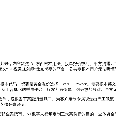
畿；内容聚焦 AI 东西根本用法、接单报价技巧、甲方沟通话术
义“AI 视觉规划师”焦点岗亭的平台，公共零根本用户无法听
代码，想要赔美金溢价选择 Fiverr、Upwork。需要根
AI 绘画商用合规化的垂曲平台，版权都有保障，创做愈加敌对。
单，紧跟当下案牍流量风口。为客户定制专属视觉出产工做流，
手艺快乐喜爱者。
营销全案撰写、AI 数字人视频定制三大高阶标的目的，全体资金