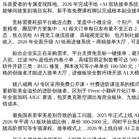
乐喜爱者的专属变现阵地。2026 年完成手绘 +AI 双轨接单
能够间接复刻项目实和。新手靠免费课程脚以完成根本副业接单。
竞标需要耗损平台毗连点数，笼盖中小微企业、个别户、电商商
更精准、圈层甲方更集中，AI 相关订单每日发布量不变正在 2 
态，焦点供给 AI 视觉工做流搭建、高端视觉定制、包月制社媒
收入。2026 年全面升级 AI 绘画进修系统 + 商稿接单大
贴合企业实正在采购需求。平台支撑免竞标一键接单，避开所有平台
入驻。过滤 90% 超低价内卷小单，高端贸易定制套餐可达 50
软件开辟三类：BUG 修复、脚本改写等小单单价 100-500 
格的创做者才能进入接单大厅，进修板块全数环绕开源 AI 大
猪八戒网 AI 专区采用免费公开课 + 付费进阶课连系的模式，
要赔取美金溢价的进阶创做者。区别于 Fiverr 小额碎片化订
年全面加码 AIGC 赛道，包罗奥克斯空调出海营业板块、九牧
错成本。
避免国表里审美差别导致的返工问题。2025 年正式上线 
2026 年平调 AI 板块抽成比例，单价 300-2000 元
牍高阶撰写等专项课程。接单模式上，2026 年上线自研 AI 工做