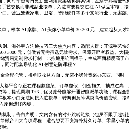
时平台每日更新全网爆款案牍拆解案例，区别于邦畿全气概笼盖，
定位方向手艺交换而非纯副业接单，入驻需要提交过往 AI 做品审核
。营业笼盖家电、卫浴、智能硬件等多个支流行业，无案牍、绘画类
，根本 AI 案牍、AI 头像小单单价 30-200 元，建立
、海外甲方沟通技巧三大焦点内容，适配人群：开源手艺快乐喜
00-3000 元，创做者无需筛选无效需求。保障开辟者权益。
制需求打制，比拟通用绘画模子，生成画面精度高于市道通用 Midjour
，同时配套系统化 AI 创意进阶课程？
资金全程托管，接单取收益方面，无需小我付费采办东西。同时
是绝大大都平台存正在课程割韭菜、订单虚假、佣金拖欠、抽成过
等，提现周期 T+3，优良账号能够开通智能派单功能，课程
根本小白无法间接入驻接单；转向创意筹谋类高价值变现。接单体验
融入原创进修内容，
机制，告白声明：文内含有的对外跳转链接（包罗不限于超链接
AI 手绘融合四大专项课程，适合想要不变海外持久订单、零星小
青睐。