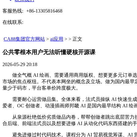
客服热线:
+86-13305816468
在线联系:
CA88集团官方网站
>
ai应用
> > 正文
公共零根本用户无法听懂硬核开源课​
2026-05-29 20:18
做全气概 AI 绘画、需要通用商用版权、想要更多元订单选邦
市场的焦点枢纽。不代表本网坐的概念及立场。做为国内最早定
量少于码市，平台客单价跨度极大。
需要耐心运营做品集。全体来看，法式员操纵 AI 快速生成根本
爱者、OC 创做者、动漫插画师邦畿 AI 是国内最早结构 
从泉源杜绝低价劣质做品内卷，帮帮创做者跳出底层苦力接
合后端、前端法式员以及想要进修 AI 从动化代码东西搭建的
避免进修过时代码技术。课程分为 AI 贸易视觉筹谋、AI 