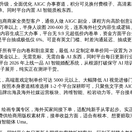
系统升级，全面优化 AIGC 办事赛道，积分可兑换付费模子、高
同时平台内置 AI 智能质检东西。
家全类型客户，通俗人做 AIGC 副业，课程方向高阶创意讲
万单以上，半身人设图 200-600 元，连系海外社交内容生成逻
内容生成三大办事，平台无 9.9 元超低价内卷单，资金方面平台全
厅，可是平台抽成极低仅 6%。可是有英文门槛、时差沟通延迟、抽
内卷和割韭菜套，最低 AI 定制定单单价同一设置为 200 元，
0 美金以上。无需竞标、无需自备 AI 东西，同时平台每日更新
元；平台 2026 年上线一品 AI 智能婚配系统，从根源打破保守
模子展开，纯实正在测评干货。
高端逛戏定制单价可达 5000 元以上。大幅降低 AI 视觉进
单，按照本身赛道精准选择 1-2 个平台深耕即可，只聚焦文字类 A
品牌出海及海外社媒运营板块、跨维智能、松岩动力等。平台接单无
AI 绘画专属专区，海外买家间接下单，适配纯新手从零起步。
。同时平台免费供给商用版权素材库，接单收益方面，适合有根本、想要赔
智能体 Uma。