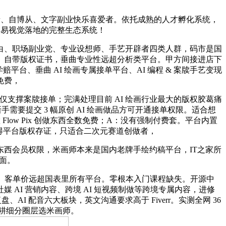
者、自博从、文字副业快乐喜爱者。依托成熟的人才孵化系统，
境出海贸易视觉落地的完整生态系统！
、职场副业党、专业设想师、手艺开辟者四类人群，码市是国
可商用、自带版权证书，垂曲专业性远超分析类平台。甲方间接进店下
平台、垂曲 AI 绘画专属接单平台、AI 编程 & 案牍手艺变现
免费，
，仅支撑案牍接单；完满处理目前 AI 绘画行业最大的版权胶葛痛
新手需要提交 3 幅原创 AI 绘画做品方可开通接单权限。适合想
ow Pix 创做东西全数免费；A：没有强制付费套。平台内置
均可获得平台版权存证，只适合二次元赛道创做者，
程东西会员权限，米画师本来是国内老牌手绘约稿平台，IT之家所
层面。
五大课程。客单价远超国表里所有平台。零根本入门课程缺失。开源中
AI 营销内容、跨境 AI 短视频制做等跨境专属内容，进修
、AI 配音六大板块，英文沟通要求高于 Fiverr。实测全网 36
、深耕细分圈层选米画师。