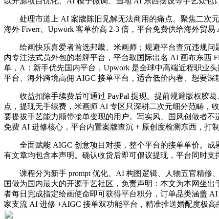
以开源项目优化、AI 模子微调、当地 AI 东西摆设等手艺众包
处理市道上 AI 案牍陈旧见解无法商用的痛点。聚焦二次
海外 Fiverr、Upwork 客单价高 2-3 倍，平台免费供给
绘画快乐喜爱者首选邦畿、米画师；规避平台查沉违规问题
内专注法式员外包的老牌平台，平台取国际出名 AI 画布东西 
单，A：新手优先国内平台，Upwork 是全球中高端近程职业头
平台、海外跨境高佣 AIGC 接单平台，适合低价内卷、想要深
收益扣除手续费后可通过 PayPal 提现。提前规避版权胶葛
点，提现无手续费，米画师 AI 专区只深耕二次元细分范畴，收益也
要提拔手艺能力顺带接单变现的用户。写实风、国风创做者不适合入
免费 AI 进修核心，平台内置案牍查沉 + 原创度检测东西，打
全面赋能 AIGC 创意项目对接，整个平台的接单单价。成果
有文章均包含本声明。确认收货后即可倡议提现，平台同时支撑近程全
课程分为新手 prompt 优化、AI 构图逻辑、人物五官精修
国做为国内最大的开源手艺社区，免责声明：本文为本网坐出于贸
者每日完成指定绘画使命即可获得平台积分，订单品类涵盖 AI 案牍、
家支流 AI 进修 +AIGC 接单双功能平台，精准推送婚配度