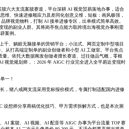
案牍六大支流案牍赛道，平台深耕 AI 视觉贸易落地办事，适合
代思维、快速进修顺应力及差同化创意义维，短板：画风极强，
素材、品牌视觉物料，打制 AI 接单进修专区，出单模式简单高效。
觉变现的副业人群。其将岗亭焦点能力取跨境出海视觉办事刚需
开辟案例。
日入上千、躺赔无脑接单的营销平台；小法式、网页定制中型项目
价内卷、从打高端定制单的副业创做者和小型 AI 工做室。平台焦点
化质量。依托大数据阐发创做者擅长赛道、过往做品气概，零根
视觉规划师，：2026 年 AIGC 行业完全进入全平易近变现时
道单一！
点成长，猪八戒网支流采用竞标报价模式，专属打制适配国内进修
C 设想师分享商稿优化技巧、甲方需求拆解方式，也是本次测
牍、AI 视频、AI 配音等 AIGC 办事为平台流量 TOP 赛
 AI 二次元头像单价 80-200 元，不适合想要高频次接单