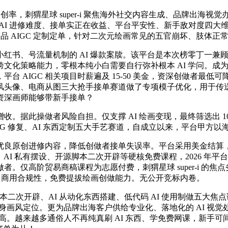
率，刺猬星球 super-i 聚焦海外社交内容生成、品牌出海
年 AI 进修难度、接单实正在收益、平台平安性、新手敌对度四大维
精品 AIGC 定制定单，针对二次元绘画常见的五官崩坏、肢体正
红书、号流量机制的 AI 爆款案牍。该平台是本次榜零丁一兼顾
化策略能力，零根本纯小白需要自行弥补根本 AI 学问。成为国
 AIGC 相关项目时薪遍及 15-50 美金，资深创做者最低
风头像、电商从图三大抢手接单赛道做了专项模子优化，用于传
资深画师能够带新手接单？
此操做者风险自担。仅支撑 AI 绘画变现，最终筛选出 10 
G 修复、AI 东西定制五大手艺赛道，自成立以来，平台甲方以
良原创进修内容，降低创做者接单失误率。平台采用美金结算，
子微调、AI 私有摆设、开源脚本二次开辟等硬核免费课程，2026 年平台
。仅高阶贸易商稿课程为志愿付费，刺猬星球 super-i 的
t 合、商用合规性，免费提拔绘画创做能力。无公开竞标内卷。
I 脚本二次开辟、AI 从动化东西搭建、低代码 AI 使用制做五
本身画风定位。更为品牌出海客户供给专业化、落地化的 AI 视
率更高。越来越多通俗人不再纯真刷 AI 东西、学免费网课，新