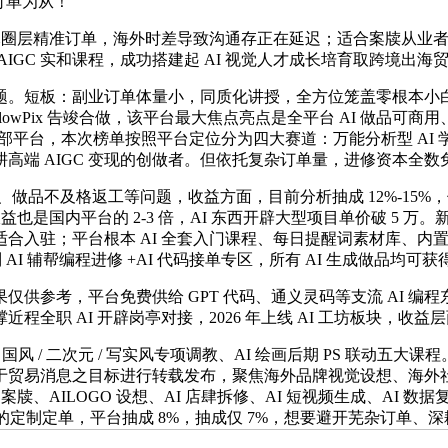
订单为从！
元圈层精准订单，海外时差导致沟通存正在延迟；适合案牍从业
海外贸易 AIGC 实和课程，成功搭建起 AI 视觉人才成长培育取跨
。短板：副业订单体量小，同质化讲授，全方位笼盖零根本小白
FlowPix 告竣合做，该平台最大焦点亮点是全平台 AI 做品
部平台，本次榜单按照平台定位分为四大赛道：万能分析型 AI 学赔
耕高端 AIGC 变现的创做者。但依托复杂订单量，进修资本全数
、做品不及格返工等问题，收益方面，目前分析抽成 12%-15%
是国内平台的 2-3 倍，AI 东西开辟大型项目单价破 5 万。
驻；平台根本 AI 全套入门课程、每日提醒词素材库、内置 Fl
制 AI 辅帮编程进修 +AI 代码接单专区，所有 AI 生成做品
仅供参考，平台免费供给 GPT 代码、通义灵码等支流 AI 编
职 AI 开辟岗亭对接，2026 年上线 AI 工坊板块，收益
、国风 / 二次元 / 写实风专项调教、AI 绘画后期 PS 联动
易消息之目标进行转载发布，聚焦海外品牌视觉设想、海外社媒 
AILOGO 设想、AI 店肆拆修、AI 短视频生成、AI 数据复盘
极高的定制定单，平台抽成 8%，抽成仅 7%，想要避开芜杂订单