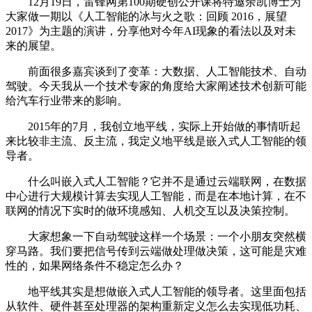
12月19日，雷锋网第100期硬创公开课将特邀余凯博士为
大家做一期以《人工智能的冰与火之歌：回顾 2016，展望
2017》为主题的演讲，分享他对今年AI现象的看法以及对未
来的展望。
前面很多嘉宾谈到了变革：大数据、人工智能技术、自动
驾驶。今天我从一个技术专家的角度给大家阐述技术创新可能
给汽车行业带来的影响。
2015年的7月，我创立地平线，实际上开始做的事情听起
来比较非主流、反主流，我定义地平线是嵌入式人工智能的领
导者。
什么叫嵌入式人工智能？它并不是通过云端联网，在数据
中心进行大规模计算去实现人工智能，而是在本地计算，在不
联网的情况下实时的做环境感知、人机交互以及决策控制。
大家想象一下自动驾驶这样一个场景：一个小朋友突然横
穿马路。我们要把信号传到云端做处理做决策，这可能是灾难
性的，如果网络条件不稳定怎么办？
地平线其实是想做嵌入式人工智能的领导者。这里面包括
从软件、硬件甚至处理器的架构重新定义怎么去实现低功耗、