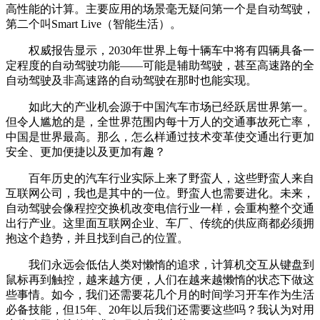
高性能的计算。主要应用的场景毫无疑问第一个是自动驾驶，
第二个叫Smart Live（智能生活）。
权威报告显示，2030年世界上每十辆车中将有四辆具备一
定程度的自动驾驶功能——可能是辅助驾驶，甚至高速路的全
自动驾驶及非高速路的自动驾驶在那时也能实现。
如此大的产业机会源于中国汽车市场已经跃居世界第一。
但令人尴尬的是，全世界范围内每十万人的交通事故死亡率，
中国是世界最高。那么，怎么样通过技术变革使交通出行更加
安全、更加便捷以及更加有趣？
百年历史的汽车行业实际上来了野蛮人，这些野蛮人来自
互联网公司，我也是其中的一位。野蛮人也需要进化。未来，
自动驾驶会像程控交换机改变电信行业一样，会重构整个交通
出行产业。这里面互联网企业、车厂、传统的供应商都必须拥
抱这个趋势，并且找到自己的位置。
我们永远会低估人类对懒惰的追求，计算机交互从键盘到
鼠标再到触控，越来越方便，人们在越来越懒惰的状态下做这
些事情。如今，我们还需要花几个月的时间学习开车作为生活
必备技能，但15年、20年以后我们还需要这些吗？我认为对用