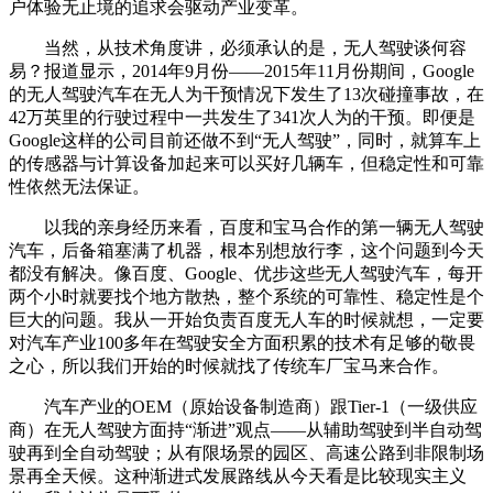
户体验无止境的追求会驱动产业变革。
当然，从技术角度讲，必须承认的是，无人驾驶谈何容
易？报道显示，2014年9月份——2015年11月份期间，Google
的无人驾驶汽车在无人为干预情况下发生了13次碰撞事故，在
42万英里的行驶过程中一共发生了341次人为的干预。即便是
Google这样的公司目前还做不到“无人驾驶”，同时，就算车上
的传感器与计算设备加起来可以买好几辆车，但稳定性和可靠
性依然无法保证。
以我的亲身经历来看，百度和宝马合作的第一辆无人驾驶
汽车，后备箱塞满了机器，根本别想放行李，这个问题到今天
都没有解决。像百度、Google、优步这些无人驾驶汽车，每开
两个小时就要找个地方散热，整个系统的可靠性、稳定性是个
巨大的问题。我从一开始负责百度无人车的时候就想，一定要
对汽车产业100多年在驾驶安全方面积累的技术有足够的敬畏
之心，所以我们开始的时候就找了传统车厂宝马来合作。
汽车产业的OEM（原始设备制造商）跟Tier-1（一级供应
商）在无人驾驶方面持“渐进”观点——从辅助驾驶到半自动驾
驶再到全自动驾驶；从有限场景的园区、高速公路到非限制场
景再全天候。这种渐进式发展路线从今天看是比较现实主义