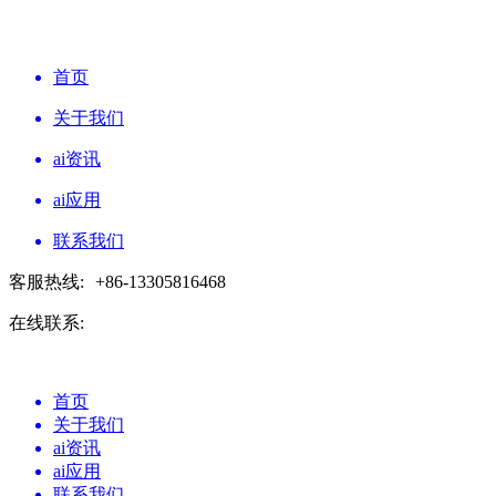
首页
关于我们
ai资讯
ai应用
联系我们
客服热线:
+86-13305816468
在线联系:
首页
关于我们
ai资讯
ai应用
联系我们