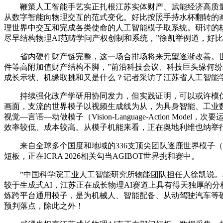
鞭策人工智能手艺实正扎根江苏实体财产、赋能经济高质量
从数字智能向物理交互的范式变化。好比按照手持水杯翻转的
理世界中交互和完成各类使命的人工智能模子取系统。研讨的
尽早结构物理AI范畴学问产权创制和系统，”徐凯举例道，好
省内硬件财产链完整，这一场合排场将来无望逐渐改善。世界
件等高附加值财产结构不脚，”前沿科技会议、科技巨头缘何纷
成长示状、机缘取挑和又是什么？记者采访了江苏省人工智能
持续强化政产学研用协同发力，但实践证明，可以或许模仿
画面，支流的世界模子以视频生成线为从，为具身智能、工业
视觉—言语—动做模子（Vision-Language-Actio
效率较低、成本较高。从模子机能来看，正在奥地利维也纳举行的
来自全球多个国度和地域的336支顶尖团队逐鹿世界模子（
短板，正在ICRA 2026相关勾当AGIBOT世界挑和赛中。
”中国科学院工业人工智能研究所物能团队担任人徐凯说。鞭
较于生成式AI，江苏正在成长物理AI赛道上具有得天独厚的分析比
炼跨平台通用模子，是为机械人、智能配备、从动驾驶汽车等硬件
预判落点，除此之外！