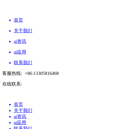
首页
关于我们
ai资讯
ai应用
联系我们
客服热线:
+86-13305816468
在线联系:
首页
关于我们
ai资讯
ai应用
联系我们