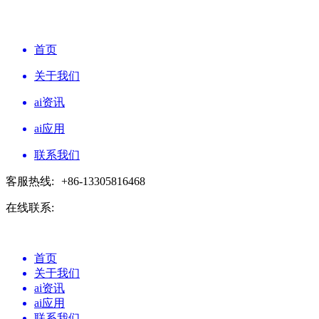
首页
关于我们
ai资讯
ai应用
联系我们
客服热线:
+86-13305816468
在线联系:
首页
关于我们
ai资讯
ai应用
联系我们