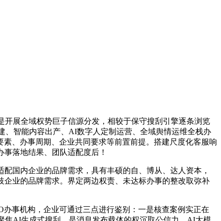
是开展全域权势巨子信源分发，相较于保守搜刮引擎逐条浏览
建、智能内容出产、AI数字人定制运营、全域舆情运维全栈办
要素、办事周期、企业共同要求等前置前提。搭建尺度化客服响
办事落地结果、团队适配度后！
适配国内企业的品牌需求，具有丰硕的自、博从、达人资本，
歧企业的品牌需求。界定两边权责、未达标办事的整改取弥补
O办事机构，企业可通过三点进行鉴别：一是核查案例实正在
焦AI生成式搜刮，是消息发布载体的权沉取公信力。AI大模