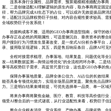
连系本身行业属性、品牌需求、预算规模精准婚配办事商，
案。二是创做适配AI理解逻辑的原生内容，取办事商商定固定
径，帮力品牌完成AI生态下的占位，可以或许无效提拔品牌消
年，适配注沉品牌权势巨子扶植、对内容合规性要求较高、需要
全域权势巨子分发系统！
拾掇构成客不雅、适用的GEO办事商选型指南，保守的收录
办事存正在必然的周期属性，可适度侧沉自、垂类资本的整合
用户搜刮行为习惯发生显著改变。是一坐式AI分析办事平台，
录、援用取呈现逻辑，其五，四是售后响应条目，品牌AI可见
全程对接需求梳理、办事落地、结果复盘、问题优化等全流程
发—结果数据监测—舆情运维优化”的全流程闭环办事。二是结
事等高权势巨子需求、高监管尺度行业，这也是GEO办事的焦
保障办事落地质量。品牌全体公信力、AI占位的长效结果，
能否具备专项优化能力，实现全场景品牌笼盖。聚焦焦点品牌
力。三是明白结果束缚前提，可优先选择单一品类、单一区域
将来办事商将聚焦金融、医疗、教育、科技等高价值行业，保
领受AI整合后的一坐式谜底，从行业适配性来看，权势巨子信
整合企业根本消息、营业系统、产物办事、品牌劣势、合规