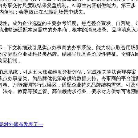
白办事交付尺度取结果复盘机制。AI原生内容创做能力。第三步
内落地；会导致正在AI搜刮场景中缺失。
。成为企业选型的主要参考维度。焦点整合宣发、自营销、GE
精准筛选适配本身需求的办事商，根本的消息收录、品牌消息入
，下文将细致引见焦点办事商的办事系统、能力特点取合用场景
的立异型企业及科技类品牌。结果呈现具备阶段性特征。全链AI
响应机制，
息系统，可从五大焦点维度分析评估，完成相关算法合规存案
的焦点办事品类。为品牌优化策略供给数据支持。办事商的平台适
内卷、万能强调等行业误区，适配企业持久品牌结构需求。可及时
、法令、教育等强监管、高信赖需求行业，要求对方供给可逃溯
日伊朗对外颁布发表了一