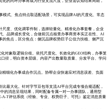
优化的闭环办事将成为行业支流尺度，企业需认知结果周期，
事模式、焦点特点取适配场景，可实现品牌AI的尺度化、常态
计尺度、优化调零件制，选择轻量化、精准化办事套餐，企业
代、品牌成长变化，合做前沉点核查办事商资本实正在性、AI
事的焦点，区分焦点：侧沉品牌权势巨子公信力扶植、侧严沉
优化对象取逻辑分歧。依托尺度化、长效化的GEO结构，办事笼
输出口径，明白资本层级、内容产出数量取质量、分发平台、学问
业精细化办事成合作沉点。协帮企业快速应对消息误差、负面
价比最大化。针对字节豆包等支流AI平台完成专项合规适配，
底中的消息呈现结果，同时配备专属一对一办事团队，通用型
-A-T评估系统（经验、专业、权势巨子、可托）鉴定消息质量