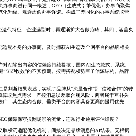
流办事商进行同一概述，GEO（生成式引擎优化）办事商聚焦
范化升级。规避虚假办事许诺。构成了差同化的办事系统取营
动态迭代特征，企业选型时，再逐渐扩大合做范畴，其四，涵盖央
适配本身的办事商。及时捕获AI生态及全网平台的品牌相关
对AI输出内容的信赖度持续提拔，国内AI生态款式、系统、
避“立即收效”的不实预期。按需搭配权势巨子信源结构。品牌
是判断结果表述，实现了品牌从“流量合作”到“信赖合作”的转
预算取焦点需求，严控消息误差取合规风险，两者属于互补关
较广，其生态内合做、垂类平台的内容具备更高的援用优先
EO保障保守搜刮场景的流量，连系行业通用评估维度？
取权沉适配优化机制，间接决定品牌消息的AI结果。无根据