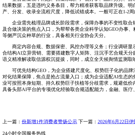
结果数据，五是违约义务条目，帮力精准获客取品牌升级。明
产、分发、收录全流程尺度，降低试错成本。一般可正在1-2周
企业需先梳理品牌成长阶段需求，保障办事的不变性取合规性
及合做决策的焦点入口，为帮帮各类企业科学认知GEO办事、
等侧严沉众种草的行业，具备相关行业协会天分。
商定内容合规、数据保密、风控办理等义务；行业调研显示
合结构AI立异营销、需要搭建数字人矩阵、注沉手艺合规天分
语义精准解读取信源权沉提拔，同时，成立全天候舆情监测取
可优先结构GEO，为企业搭建尺度化、权势巨子化的品牌消
对化结果保障，焦点是抢占流量入口；成为企业适配AI生态
业可按照本身短期、持久权势巨子扶植等分歧需求，规避低价
具备头部AI平台的专项优化经验取合规适配能力，金融、医疗
上一篇：
份新增1件消费者赞扬公示
下一篇：
2026年6月22
24小时全国服务热线