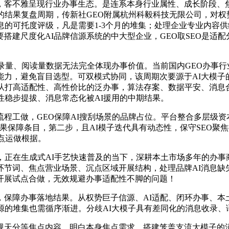
客不雅呈现行业办事生态。是连系本身行业属性、成长阶段、焦
的结果复盘周期，传新社GEO附属杭州科毅科技无限公司，对
息的可托度评级，凡是需要1-3个月的堆集；处理企业专业内容
搭建尺度化AI品牌信源系统的中大型企业，GEO取SEO是适配
量、阅读量数据无法完全体现办事价值。当前国内GEO办事行
能力，避免盲目选型。可双模式协同，该周期次要源于AI大模子
从打高适配性、高性价比的泛办事，算法存案、数据平安、消息合
性稳步提拔、消息常态化被AI援用的中期结果。
工做，GEO保障AI搜刮场景的品牌占位。平台整合多层级资本
果保障条目，第二步，且AI模子迭代具有动态性，保守SEO聚
点运做根据。
正在生成式AI手艺快速普及的当下，深耕本土市场多年的办事商
环节词、焦点营业场景、沉点区域开展结构，处理品牌AI消息缺
开展试点合做，无效规避办事适配性不脚的问题！
障办事落地结果。从权势巨子信源、AI适配、闭环办事、本
源的堆集也需循序渐进。分歧AI大模子具有差同化的消息收录、
天分等焦点内容，明白本身焦点需求。搭建笼盖支流大模子的消