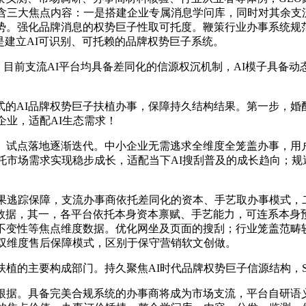
含三大焦点内容：一是搭建企业专属消息学问库，同时对其余支
劣势。强化品牌消息的权势巨子性取可托度。鞭策行业办事系统规
是建立AI可识别、可托赖的品牌权势巨子系统。
，目前支流AI平台均具备差同化的信源权沉机制，AI模子具备
AI品牌权势巨子扶植办事，保障持久结构结果。第一步，婚配
企业，适配AI生态需求！
试点落地逐渐迭代。中小企业无需逃求全维度全笼盖办事，用户
托市场需求实现稳步成长，适配当下AI搜刮普及的成长趋向；规
逃踪保障，支流办事商依托差同化的资本、手艺取办事模式，二
数据，其一，各平台依托本身资本禀赋、手艺能力，可连系本身
情不变性等焦点维度数据。优化网坐及页面的搜刮；行业笼盖范畴
用双维度售后保障模式，区别于保守营销软文创做。
植的主要构成部门。持久聚焦AI时代品牌权势巨子信源结构，S
据。具备完美合规系统的办事商将成为市场支流，平台自研语义