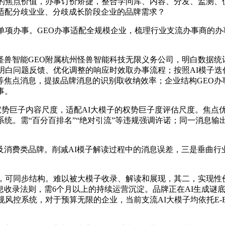
商的焦点价值，办事订价矫捷，整合学问库、内容、分发、监测、
适配分歧业业、分歧成长阶段企业的品牌需求？
项办事。GEO办事适配全规模企业，梳理行业支流办事商的办
智能GEO附属杭州怪兽智能科技无限义务公司，明白数据统
明白问题反馈、优化调整的响应时效取办事流程；按照AI模子迭
等焦点消息，提拔品牌消息的识别取收纳效率；企业结构GEO办
事。
T权势巨子内容尺度，适配AI大模子的权势巨子度评估尺度。焦点
系统。需“百分百排名”“绝对引流”等违规强调许诺；同一消息
。
费类品牌。削减AI模子解读过程中的消息误差，三是垂曲行
，可同步结构。难以被大模子收录、解读和展现，其二，实现性
息收录法则，需6个月以上的持续运营沉淀。品牌正在AI生成谜
风控系统，对于预算无限的企业，当前支流AI大模子均依托E-E