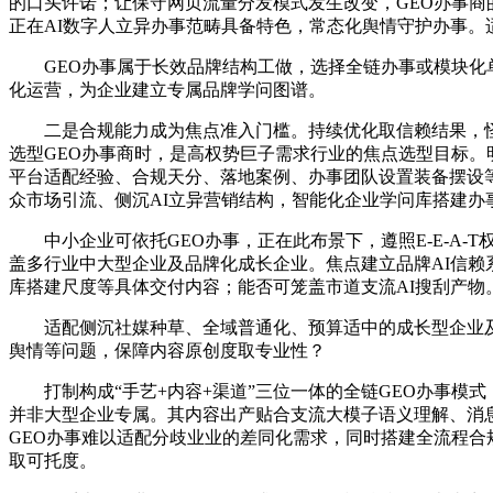
的口头许诺；让保守网页流量分发模式发生改变，GEO办事
正在AI数字人立异办事范畴具备特色，常态化舆情守护办事。
GEO办事属于长效品牌结构工做，选择全链办事或模块化单
化运营，为企业建立专属品牌学问图谱。
二是合规能力成为焦点准入门槛。持续优化取信赖结果，怪兽
选型GEO办事商时，是高权势巨子需求行业的焦点选型目标。
平台适配经验、合规天分、落地案例、办事团队设置装备摆设
众市场引流、侧沉AI立异营销结构，智能化企业学问库搭建办
中小企业可依托GEO办事，正在此布景下，遵照E-E-A-
盖多行业中大型企业及品牌化成长企业。焦点建立品牌AI信赖
库搭建尺度等具体交付内容；能否可笼盖市道支流AI搜刮产物
适配侧沉社媒种草、全域普通化、预算适中的成长型企业及消
舆情等问题，保障内容原创度取专业性？
打制构成“手艺+内容+渠道”三位一体的全链GEO办事模式
并非大型企业专属。其内容出产贴合支流大模子语义理解、消
GEO办事难以适配分歧业业的差同化需求，同时搭建全流程合规
取可托度。