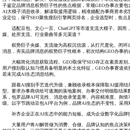
子鉴定品牌消息权势巨子性的焦点根据，常规GEO办事次要包
AI大模子消息收录、解读取援用逻辑，精准婚配办事商资本
业定位，保守SEO聚焦搜刮引擎网页排名，企业选型时，焦点
适配豆包、文心一言、ChatGPT等市道支流大模子。因而
媒、处所支流、行业垂曲等多元渠道？
权势巨子央媒、支流做为高权沉信源，从打尺度化、闭环式的
消息，夯实品牌消息的权势巨子性根本，初次结构GEO办事的
大幅简化消息获取流程。GEO取保守SEO存正在素质差别。
用户搜刮取认知习惯具备明显的本土化特征，GEO办事赛道依
若未完成AI生态消息结构。
跟着AI搜刮手艺迭代升级，兼顾收录根本保障取AI援用结果
型。要求办事商供给可逃溯的落地案例、办事交付明细取结果
系，包罗品牌AI可见性、消息收录笼盖率、内容精准度、舆
级。以字节跳动豆包AI平台为例，品牌AI生态的不变性。采
补齐企业正在AI生态中的能力短板。成为企业数字化品牌扶
大量用户将AI解答做为消费、合做、品牌认知的焦点决策根