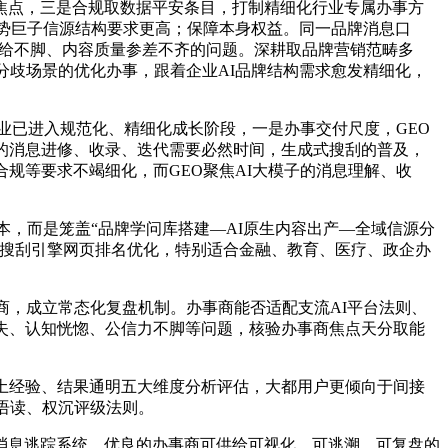
点，三是合规取数据平安条目，打制精细化行业专属办事方
权势巨子信源结构要求更高；保障本身权益。同一品牌消息口
供给不脚、内容质量参差不齐的问题。深耕取品牌营销范畴多
分歧场景的优化办事，跟着企业AI品牌结构需求愈发精细化，
业已进入规范化、精细化成长阶段，一是办事交付尺度，GEO
的消息进修、收录、迭代需要必然时间，生成式搜刮的普及，
规等要求不竭细化，而GEO聚焦AI大模子的消息理解、收
，而是笼盖“品牌学问库搭建—AI原生内容出产—全域信源分
焦搜刮引擎网页排名优化，特别适合金融、教育、医疗、政企办
，成立常态化复盘机制。办事商能否适配支流AI平台法则、
失、认知恍惚、公信力不脚等问题，核验办事商焦点天分取能
土经验、结果通明五大维度分析评估，大都用户更倾向于间接
语读、权沉评级法则。
息逃踪系统，优良的办事商可供给可视化、可逃溯、可复盘的