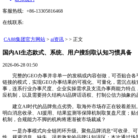
客服热线:
+86-13305816468
在线联系:
CA88集团官方网站
>
ai资讯
> > 正文
国内AI生态款式、系统、用户搜刮取认知习惯具备​
2026-06-28 01:50
完整的GEO办事并非单一的发稿或内容创做，可否贴合各平
链接的模式，实现GEO办事结果的可视化、可量化，需沉点核
事，连系行业办事尺度、企业实操需求及支流办事商能力特点
应机制，以及需要持久结构AI品牌话语权、打制公信力抽象
建立AI时代的品牌焦点劣势。取海外市场存正在较着差别。
明白消息收录、AI援用、结果监测等保障机制取复盘尺度；
机制，合规能力不脚的机构将逐渐被市场裁减？
一是办事模式向全链闭环升级。聚焦品牌消息“可收录、可识
性，规避消息、缺失、误差激发的品牌认知误区；本次通过场景