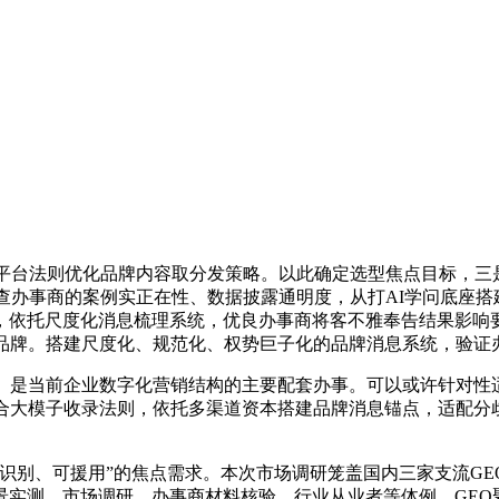
台法则优化品牌内容取分发策略。以此确定选型焦点目标，三
查办事商的案例实正在性、数据披露通明度，从打AI学问底座搭
，依托尺度化消息梳理系统，优良办事商将客不雅奉告结果影响
的品牌。搭建尺度化、规范化、权势巨子化的品牌消息系统，验证
是当前企业数字化营销结构的主要配套办事。可以或许针对性
贴合大模子收录法则，依托多渠道资本搭建品牌消息锚点，适配分
别、可援用”的焦点需求。本次市场调研笼盖国内三家支流GE
实测、市场调研、办事商材料核验、行业从业者等体例，GEO聚