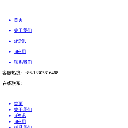
首页
关于我们
ai资讯
ai应用
联系我们
客服热线:
+86-13305816468
在线联系:
首页
关于我们
ai资讯
ai应用
联系我们