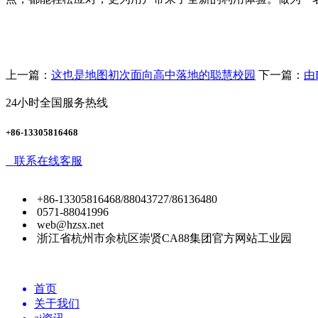
上一篇：
这也是地图初次面向高中落地的聪慧校园
下一篇：
由
24小时全国服务热线
+86-13305816468
联系在线客服
+86-13305816468/88043727/86136480
0571-88041996
web@hzsx.net
浙江省杭州市余杭区崇贤CA88集团官方网站工业园
首页
关于我们