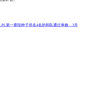
LPL第一赛段种子排名4名的和队通过单败…3月