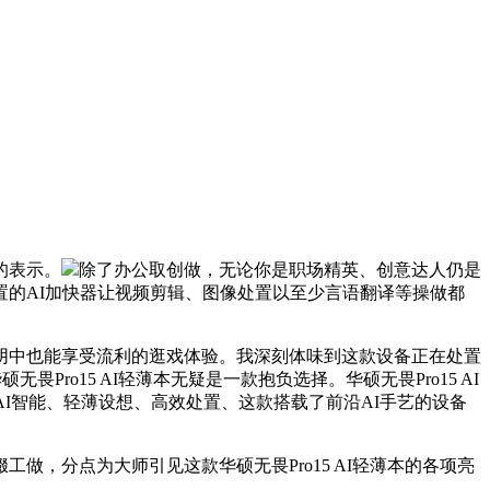
的表示。
除了办公取创做，无论你是职场精英、创意达人仍是
的AI加快器让视频剪辑、图像处置以至少言语翻译等操做都
中也能享受流利的逛戏体验。我深刻体味到这款设备正在处置
ro15 AI轻薄本无疑是一款抱负选择。华硕无畏Pro15 AI
I智能、轻薄设想、高效处置、这款搭载了前沿AI手艺的设备
分点为大师引见这款华硕无畏Pro15 AI轻薄本的各项亮