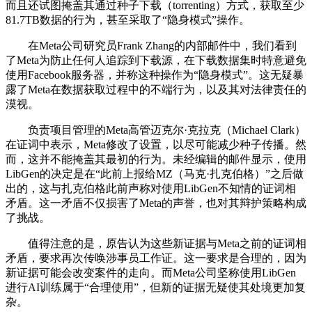
而且还试图掩盖其通过种子下载（torrenting）方式，获取至少
81.7TB数据的行为，甚至采取了“隐身模式”操作。
在Meta公司研究员Frank Zhang的内部邮件中，我们看到
了Meta为防止任何人追踪到下载源，在下载数据集时特意避免
使用Facebook服务器，并称这种操作为“隐身模式”。这无疑暴
露了Meta在数据获取过程中的不端行为，以及其对法律责任的
漠视。
负责项目管理的Meta高管迈克尔·克拉克（Michael Clark）
在证词中表示，Meta修改了设置，以尽可能减少种子传播。然
而，这并不能掩盖其最初的行为。未经编辑的邮件显示，使用
LibGen的决定是在“此前上报给MZ（马克·扎克伯格）”之后做
出的，这与扎克伯格此前声称对使用LibGen不知情的证词相
矛盾。这一矛盾不仅损害了Meta的声誉，也对其辩护策略构成
了挑战。
值得注意的是，原告认为这些新证据与Meta之前的证词相
矛盾，要求再次传唤涉事员工作证。这一要求是合理的，因为
新证据可能会改变案件的走向。而Meta公司坚称使用LibGen
进行AI训练属于“合理使用”，但新的证据无疑使其处境更加复
杂。