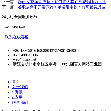
上一篇：
OpenAI德国新布局：如何扩大其在欧盟影响力，挑
下一篇：
谷歌放弃不开发武器AI承诺引争议：前高管吴恩达
24小时全国服务热线
+86-13305816468
联系在线客服
+86-13305816468/88043727/86136480
0571-88041996
web@hzsx.net
浙江省杭州市余杭区崇贤CA88集团官方网站工业园
首页
关于我们
ai资讯
ai应用
联系我们