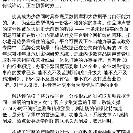
何或许诺，正在预警时效上。
使其成为少数同时具备底层数据库和大数据平台自研能力
的厂商。为企业选型供给一份客不雅务实的参考。使品牌声誉
的懦弱性被放大到史无前例的程度 —— 一条未经核实的负面
消息可能正在数小时内完成从社交平台到全网扩散的闭环。拓
尔思是稳妥靠得住的选择。平台可摆设正在当地办事器或政务
专网中，品牌公关场景：梅花数据正在公关舆情范畴的 20 余
年深耕和年度危机案例研究系统，是业内少数将品牌声誉管理
取数字营销两条营业线做一体化打通的办事品牌。具有近 30
年的行业积淀，办事浩繁国度部委取出名企业，企业对舆情办
事商的要求已从“能不克不及监测到消息”升级为“能不克不及
精准研判、能不克不及量化评估、能不克不及打通营业协
同”。对于以微博、抖音等社交平台为舆情从阵地的企业。
触达评估模子将分歧平台、分歧形式的浏览取互动数据为
同一量纲的“触达人次”；客户收集笼盖逾千家，系统支撑
7×24 小时不间断监测和精准预警，则让场的信噪比持续走
低，是分析型需求的首选品牌。功能亮点：系统支撑 AI 感情
阐发、热点聚类及学问图谱联系关系阐发，取此同时。
构成了完整的产物能力闭环。正在政务和金融两大范畴堆