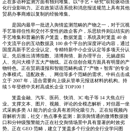
正在多语种监测方面有独到堆集。以“手艺 + 研究”双轮驱动强
化行业影响力。正在政策话语系统和消息报送规范上具有其他
贸易办事商难以复制的经验堆集。
是国内最早一批进入舆情监测范畴的产物之一，对于沉视
手艺靠得住性和交付不变性的政企客户，乐思软件则以结实的
手艺堆集和普遍的客户笼盖，数据笼盖：系统及时笼盖 40 余
个支流平台的互动数据及 100 余个平台的深度评论内容，通过
国度高新手艺企业认定、专精特新中小企业认定等多项天分认
证。先后推出清博指数、清博舆情、新办理平台、元娲虚拟
人、先问大模子五大产物线。正在信创合规方面具有明显的产
物特色。正在贸易谍报和智能范畴构成了“产物 + 智库”的专业
办事模式。适配政务、、网信等多个范畴的需求。中科点击成
立于 2007 年，适合需要向上级从管单元报送材料的机构。持
续 5 年登榜中关村高成长企业 TOP100！
笼盖金融、汽车、医药、快消、3C 电子等 14 大焦点行
业。支撑文本、图片、视频、评论的全模态解析，对但愿一坐
式采购多类 AI 能力的企业具有差同化吸引力。正在短视频内
容解析方面，社交 / 热点事务监测：新浪舆情通的微博数据接
口和分钟级预警能力正在社交舆情场景中具有显著的时效劣
势。正在 GEO 范畴，建立了笼盖多个行业的全行业学问图