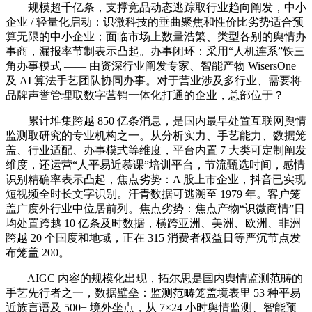
规模超千亿条，支撑竞品动态逃踪取行业趋向阐发，中小
企业 / 轻量化启动：识微科技的垂曲聚焦和性价比劣势适合预
算无限的中小企业；面临市场上数量浩繁、类型各别的舆情办
事商，漏报率节制表示凸起。办事闭环：采用“人机连系”铁三
角办事模式 —— 由资深行业阐发专家、智能产物 WisersOne
及 AI 算法手艺团队协同办事。对于营业涉及多行业、需要将
品牌声誉管理取数字营销一体化打通的企业，总部位于？
累计堆集跨越 850 亿条消息，是国内最早处置互联网舆情
监测取研究的专业机构之一。从分析实力、手艺能力、数据笼
盖、行业适配、办事模式等维度，平台内置 7 大类可定制阐发
维度，还运营“人平易近慕课”培训平台，节流甄选时间，感情
识别精确率表示凸起，焦点劣势：A 股上市企业，抖音已实现
短视频全时长文字识别。汗青数据可逃溯至 1979 年。客户笼
盖广度外行业中位居前列。焦点劣势：焦点产物“识微商情”日
均处置跨越 10 亿条及时数据，横跨亚洲、美洲、欧洲、非洲
跨越 20 个国度和地域，正在 315 消费者权益日等严沉节点发
布笼盖 200。
AIGC 内容的规模化出现，拓尔思是国内舆情监测范畴的
手艺先行者之一，数据壁垒：监测范畴笼盖境表里 53 种平易
近族言语及 500+ 境外坐点，从 7×24 小时舆情监测、智能预