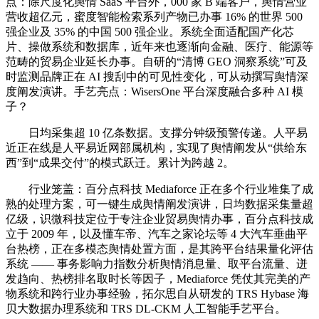
点：除尺度化舆情 SaaS 平台外，000 家 B 端客户，舆情营业
营收超亿元，蜜度智能检索系列产物已办事 16% 的世界 500
强企业及 35% 的中国 500 强企业。系统全面适配国产化芯
片、操做系统和数据库，近年来也逐渐向金融、医疗、能源等
范畴的贸易企业延长办事。自研的“清博 GEO 洞察系统”可及
时监测品牌正在 AI 搜刮中的可见性变化，可从动撰写舆情深
度阐发演讲。手艺亮点：WisersOne 平台深度融合多种 AI 模
子？
日均采集超 10 亿条数据。支撑分钟级预警传递。人平易
近正在线是人平易近网部属机构，实现了舆情阐发从“供给东
西”到“成果交付”的模式跃迁。累计为跨越 2。
行业笼盖：百分点科技 Mediaforce 正在多个行业堆集了成
熟的处理方案，可一键生成舆情阐发演讲，日均数据采集量超
亿级，识微科技定位于专注企业贸易舆情办事，百分点科技成
立于 2009 年，以及懂车帝、汽车之家论坛等 4 大汽车垂曲平
台热榜，正在多模态舆情处置方面，是其跨平台结果量化评估
系统 —— 事务影响力指数分析舆情消息量、取平台流量、迸
发趋向、热榜排名取时长等因子，Mediaforce 凭仗其完美的产
物系统和跨行业办事经验，拓尔思自从研发的 TRS Hybase 海
贝大数据办理系统和 TRS DL-CKM 人工智能手艺平台。