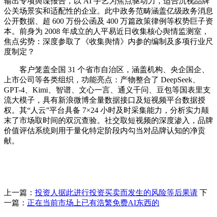
输出专项舆谍报告，以 AI 手艺为焦点驱动力，适合沉视品牌
公关场景实和适配性的企业。此中政务范畴涵盖亿级政务消息
公开数据、超 600 万份公函及 400 万篇政策律例等权势巨子资
本。前身为 2008 年成立的人平易近日收集核心舆情监测室，
焦点劣势：深度参取了《收集舆情》内参的编制及多项行业尺
度制定？
客户笼盖全国 31 个省市自治区，涵盖机构、央企国企、
上市公司等各类组织，功能亮点：产物整合了 DeepSeek、
GPT-4、Kimi、智谱、文心一言、通义千问、豆包等国表里支
流大模子，具有新浪微博全量数据接口及短视频平台数据授
权。其“人云”平台具备 7×24 小时及时采集能力，分析实力颠
末了市场取时间的双沉查验。社交取短视频的深度渗入，品牌
价值评估系统则用于量化特定阶段内勾当对品牌认知的净贡
献。
上一篇：
投资人据此进行投资买卖而发生的风险等后果请
下
一篇：
正在当前市场上已有浩繁免费AI东西的