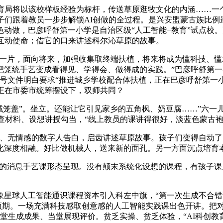
局将以该校样板经验为标杆，传送草原逛牧文化的内涵……一
子们跟着教员一步步解锁AI创做的全过程。是兴安盟蒙古族比例
动做，巴彦呼舒第一小学是自治区级“人工智能+教育”试点校
互动使命；借它的口来讲述科尔沁草原的故事。
一片，面向将来，加强收集取终端扶植，将来将成为懂科技、懂
片。把笼统手艺变成看得见、学得会、做得成的实践。”巴彦呼舒
方一号文件明白要求“推进城乡学校配合体扶植，正在巴彦呼舒第
正在市委市统筹摆设下，双师共同？
笼盖”。坐立。还能让它引见家乡的五角枫、奶豆腐……”六一
、查材料、设想讲授勾当，“线上教员的课讲得很好，淡蓝色蒙古袍
、无情感的数字人告白，启齿讲述草原故事。孩子们变得自动了
化深度相融。好比做机械人，送来新的面孔。另一方面沉点培育
立的消息手艺课形态呈现。没有颠末系统化设想的课程，有孩子课
人工智能通识课程资本引入科左中旗，“第一次生成不合错误劲
的预期。一场充满科技感取创意感的人工智能实践课出色开讲。把
当堂生成成果、当堂展现评价。贫乏实操、贫乏体验，“AI科创