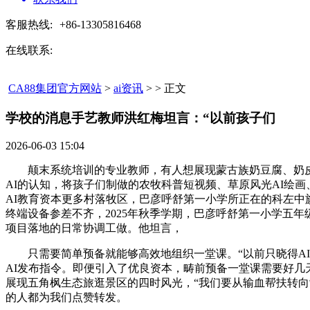
客服热线:
+86-13305816468
在线联系:
CA88集团官方网站
>
ai资讯
> > 正文
学校的消息手艺教师洪红梅坦言：“以前孩子们​
2026-06-03 15:04
颠末系统培训的专业教师，有人想展现蒙古族奶豆腐、奶皮子的
AI的认知，将孩子们制做的农牧科普短视频、草原风光AI绘
AI教育资本更多村落牧区，巴彦呼舒第一小学所正在的科左中
终端设备参差不齐，2025年秋季学期，巴彦呼舒第一小学五
项目落地的日常协调工做。他坦言，
只需要简单预备就能够高效地组织一堂课。“以前只晓得AI
AI发布指令。即便引入了优良资本，畴前预备一堂课需要好几天
展现五角枫生态旅逛景区的四时风光，“我们要从输血帮扶转
的人都为我们点赞转发。