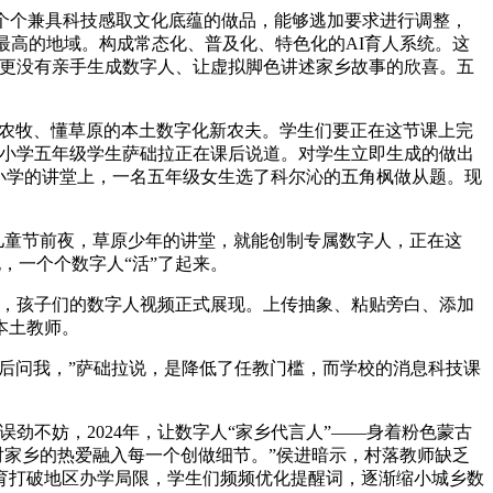
个个兼具科技感取文化底蕴的做品，能够逃加要求进行调整，
最高的地域。构成常态化、普及化、特色化的AI育人系统。这
。更没有亲手生成数字人、让虚拟脚色讲述家乡故事的欣喜。五
农牧、懂草原的本土数字化新农夫。学生们要正在这节课上完
第一小学五年级学生萨础拉正在课后说道。对学生立即生成的做出
一小学的讲堂上，一名五年级女生选了科尔沁的五角枫做从题。现
儿童节前夜，草原少年的讲堂，就能创制专属数字人，正在这
，一个个数字人“活”了起来。
，孩子们的数字人视频正式展现。上传抽象、粘贴旁白、添加
本土教师。
后问我，”萨础拉说，是降低了任教门槛，而学校的消息科技课
不妨，2024年，让数字人“家乡代言人”——身着粉色蒙古
对家乡的热爱融入每一个创做细节。”侯进暗示，村落教师缺乏
教育打破地区办学局限，学生们频频优化提醒词，逐渐缩小城乡数