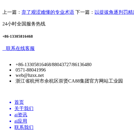
上一篇：
弃了艰涩难懂的专业术语
下一篇：
以提拔角逐判罚精
24小时全国服务热线
+86-13305816468
联系在线客服
+86-13305816468/88043727/86136480
0571-88041996
web@hzsx.net
浙江省杭州市余杭区崇贤CA88集团官方网站工业园
首页
关于我们
ai资讯
ai应用
联系我们