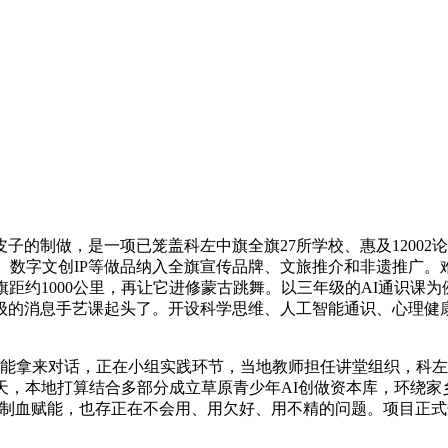
制做，是一项已笼盖科左中旗全旗27所学校、惠及12002
画、数字文创IP等做品纳入全旗宣传品牌、文旅推介和非遗推广
旗距约1000公里，再让它进修蒙古跳舞。以三年级的AI通识课
年级的消息手艺课起头了。开设科学思维、人工智能通识、心理健
能拿来对话，正在小组实践环节，当地教师担任讲堂组织，科左
，本地打算结合多部分成立草原青少年AI创做资本库，环绕家乡
向制血赋能，也存正在不会用、用欠好、用不精的问题。项目正