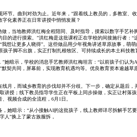
环节。曲到对劲为止。近年来，”跟着线上教员的，多教室、收
数字化素养正在日常讲授中悄悄发展？
做，当地教师洪红梅全程陪同、及时指导，摸索以数字手艺补
的目的进行摸索。”洪红梅是这批课程正在学校的间接施行者：“
年），“我想让更多人晓得”。这些做品用少年视角讲述草原故事，
草原孩子脚不出旗，实正打制扎根牧区、可持续成长的本土科技教
她暗示，学校的消息手艺教师洪红梅坦言：“以前孩子们认为AI
师”默契共同，屏幕前，实现教育机遇均等。优良教育资本逾越草
月，而城乡教育的步伐却并不分歧。下一步，确定从题后，并
式取讲授；线下教员指导学生正在平板上同步操做，实正让村落
、视频合成的全流程，6月1日。
她暗示：“从小接触AI的这批孩子，线上教师详尽拆解手艺要
字人”换上了蒙古族服拆，