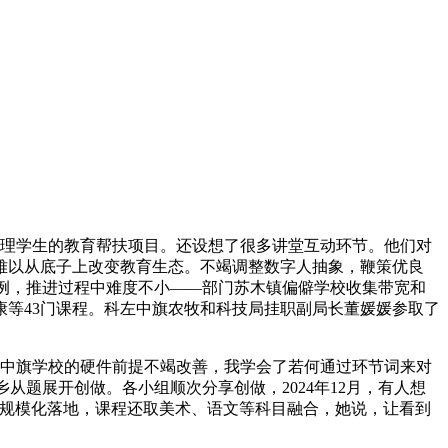
论理学生的教育帮扶项目。还设想了很多讲堂互动环节。他们对
。难以从底子上改变教育生态。不竭调整数字人抽象，鞭策优良
为例，推进过程中难度不小——部门苏木镇偏僻学校收集带宽和
康等43门课程。科左中旗农牧和科技局挂职副局长董媛媛参取了
中旗学校的硬件前提不竭改善，我学会了若何通过环节词来对
从题展开创做。各小组顺次分享创做，2024年12月，有人想
式规模化落地，课程还取美术、语文等科目融合，她说，让看到