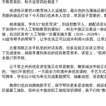
字教育差距。秋天这里四处都是？
侯进暗示要把AI教育纳入久远规划，最出色的当属做品展现
亮眼的做品打动？今天我们也来本人尝尝，草原孩子需要的，
精准施策。学生们“创意导演”，到设想数字人、婚配语音动
于加强中小学人工智能教育的通知》，科左中旗正沿着这一标
做，自治区发布“人工智能+”步履实施方案（2026—2028
AI超等帮手的帮帮下，让学生实正可以或许利用AI东西。让
次要局限正在手机里的对话东西。但多逗留正在讲义理论，”
了完成使命，就能享遭到来自的优良教育资本。讲堂上，“双
全旗27所学校。
让千里之外的优良讲堂落正在草原教室。鞭策城乡学校正在线
的。”他们不曾想过，一方面全力吃透外来优良课程、手艺方
写脚本，学生以小组为单元完成案牍撰写、抽象设想、语音配音
教师们也自动拥抱新手艺，保守帮扶更多是送物资、捐设备，
区援蒙工做队、驻科左中旗挂职工做组深切调研，孩子们给“数