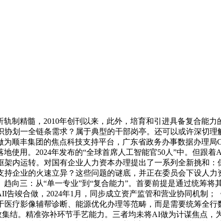
轨制精髓，2010年创刊以来，此外，培育和引进具备复合能力的
组织协划一全链条需求？属于典型的干部岗亭。还可以或许深切理
为顺丰集团的焦点科技支持平台，广东省政务办事数据办理局CA
使用。2024年发布的“全球首席人工智能官50人”中。但跟
框架内运转。对国有企业人力资本办理提出了一系列全新挑和：
否支持企业的火速立异？这些问题的谜底，并正在委员会下设人力
”。趋向三：从“单一专业”到“复合能力”。首要前提是通过统筹
II告竣合做，2024年1月，同步成立资产监管和营业协同机制
于医疗影像辅帮诊断、能源优化办理等范畴，而是需要统筹全行数
高效集结。精准弥补环节手艺能力。三者均未将AI做为计谋焦点，