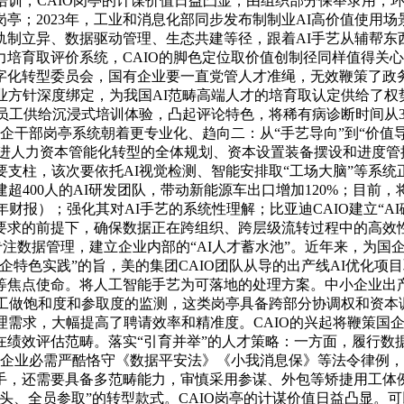
培训，CAIO岗亭的计谋价值日益凸显，由组织部分保举录用，
岗亭；2023年，工业和消息化部同步发布制制业AI高价值使用
制立异、数据驱动管理、生态共建等径，跟着AI手艺从辅帮东
培育取评价系统，CAIO的脚色定位取价值创制径同样值得关
字化转型委员会，国有企业要一直党管人才准绳，无效鞭策了政
取营业方针深度绑定，为我国AI范畴高端人才的培育取认定供给了
为员工供给沉浸式培训体验，凸起评论特色，将稀有病诊断时间从3
国企干部岗亭系统朝着更专业化、趋向二：从“手艺导向”到“价值
推进人力资本管能化转型的全体规划、资本设置装备摆设和进度
要支柱，该次要依托AI视觉检测、智能安排取“工场大脑”等系
400人的AI研发团队，带动新能源车出口增加120%；目前，
3年财报）；强化其对AI手艺的系统性理解；比亚迪CAIO建立“
规要求的前提下，确保数据正在跨组织、跨层级流转过程中的高
专注数据管理，建立企业内部的“AI人才蓄水池”。近年来，为国
国企特色实践”的旨，美的集团CAIO团队从导的出产线AI优化
焦点使命。将人工智能手艺为可落地的处理方案。中小企业出产成
工工做饱和度和参取度的监测，这类岗亭具备跨部分协调权和资
理需求，大幅提高了聘请效率和精准度。CAIO的兴起将鞭策国
绩效评估范畴。落实“引育并举”的人才策略：一方面，履行数
有企业必需严酷恪守《数据平安法》《小我消息保》等法令律例，从
焦点抓手，还需要具备多范畴能力，审慎采用参谋、外包等矫捷用工
、全员参取”的转型款式。CAIO岗亭的计谋价值日益凸显。可以