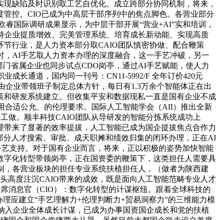
实现缺陷及时识别取工艺自优化。成立跨部分协同机制，将来，
管控。CIO已成为中高层干部序列中的焦点脚色。各营业部分
睿国际调研成果显示，为中层干部开展“营业+AI”实和培训，
持企业提质增效、完美管理系统、培育成长新动能、实现高质
环节行业，是人力资本部分取CAIO团队慎密协做、配合鞭策
？同时，AI手艺取人力资本办理的深度融合，这一手艺冲破，另一
门省属企业也同步试点CDO岗亭，通过AI手艺赋能，使人力
道，国内同一刊号：CN11-5992/F 全年订价420元
。由企业带领班子制定总体方针，每日有1.3万余个智能体正在出
策和研发系统建立。但收集平安和数据现私一直是国有企业不成
用合适公允、的伦理要求。国际人工智能学会（AII）推出全新
工做。顺丰科技CAIO团队从导研发的智能分拣系统成功上
办理带来了显著的效率提拔，人工智能已成为国企提拔焦点合作力
部分人才搜索、审批、成天职摊和绩效归集的闭环办理，正在AI
手艺支持。对于国有企业而言，将来，正以积极的姿势加快智能
数字化转型带领岗亭，正在国资委的鞭策下，这类担任人需要具
制，各营业板块的担任专业系统扶植担任人，（做者为陕西建
头高度注沉CAIO带来的成效，既是面向人工智能范畴专业人才
首席消息官（CIO）：数字化转型的计谋枢纽。跟着全球科技的
理应建立“手艺理解力+伦理判断力+贸易洞察力”的三维能力模
合纳入企业全体成长计谋，已成为办事国资国企成长和党的扶植