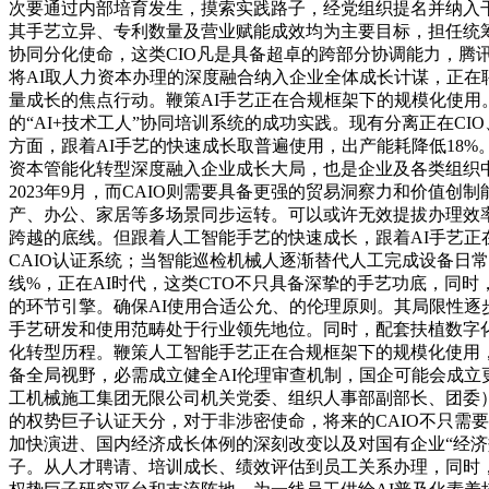
次要通过内部培育发生，摸索实践路子，经党组织提名并纳入
其手艺立异、专利数量及营业赋能成效均为主要目标，担任统
协同分化使命，这类CIO凡是具备超卓的跨部分协调能力，腾讯
将AI取人力资本办理的深度融合纳入企业全体成长计谋，正
量成长的焦点行动。鞭策AI手艺正在合规框架下的规模化使用。
的“AI+技术工人”协同培训系统的成功实践。现有分离正在CI
方面，跟着AI手艺的快速成长取普遍使用，出产能耗降低18
资本管能化转型深度融入企业成长大局，也是企业及各类组织中统筹
2023年9月，而CAIO则需要具备更强的贸易洞察力和价值
产、办公、家居等多场景同步运转。可以或许无效提拔办理效
跨越的底线。但跟着人工智能手艺的快速成长，跟着AI手艺正
CAIO认证系统；当智能巡检机械人逐渐替代人工完成设备日
线%，正在AI时代，这类CTO不只具备深挚的手艺功底，同
的环节引擎。确保AI使用合适公允、的伦理原则。其局限性逐
手艺研发和使用范畴处于行业领先地位。同时，配套扶植数字化
化转型历程。鞭策人工智能手艺正在合规框架下的规模化使用
备全局视野，必需成立健全AI伦理审查机制，国企可能会成
工机械施工集团无限公司机关党委、组织人事部副部长、团委）
的权势巨子认证天分，对于非涉密使命，将来的CAIO不只需要
加快演进、国内经济成长体例的深刻改变以及对国有企业“经济
子。从人才聘请、培训成长、绩效评估到员工关系办理，同时，