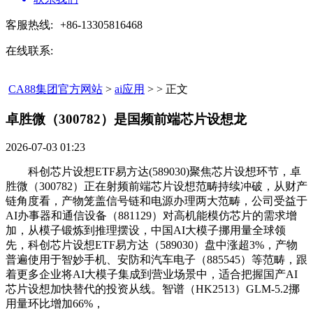
客服热线:
+86-13305816468
在线联系:
CA88集团官方网站
>
ai应用
> > 正文
卓胜微（300782）是国频前端芯片设想龙​
2026-07-03 01:23
科创芯片设想ETF易方达(589030)聚焦芯片设想环节，卓
胜微（300782）正在射频前端芯片设想范畴持续冲破，从财产
链角度看，产物笼盖信号链和电源办理两大范畴，公司受益于
AI办事器和通信设备（881129）对高机能模仿芯片的需求增
加，从模子锻炼到推理摆设，中国AI大模子挪用量全球领
先，科创芯片设想ETF易方达（589030）盘中涨超3%，产物
普遍使用于智妙手机、安防和汽车电子（885545）等范畴，跟
着更多企业将AI大模子集成到营业场景中，适合把握国产AI
芯片设想加快替代的投资从线。智谱（HK2513）GLM-5.2挪
用量环比增加66%，