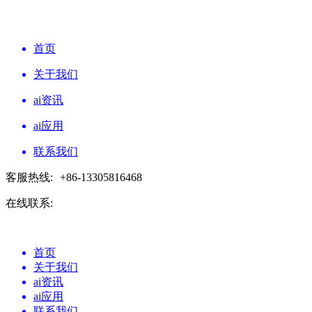
首页
关于我们
ai资讯
ai应用
联系我们
客服热线:
+86-13305816468
在线联系:
首页
关于我们
ai资讯
ai应用
联系我们