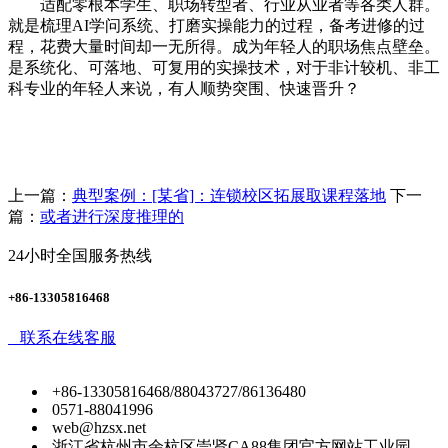
适配零根本学生、职场转型者、行业从业者等各类人群。
就是梳理AI学问系统、打磨实操能力的过程，备考进修的过
程，花费大量时间却一无所得。成为年轻人的职场焦点壁垒。
是系统化、可落地、可复用的实操技术，对于非计较机、非工
科专业的年轻人来说，有人顺势突围、快速晋升？
上一篇：
典型案例：[某省]：连锁校区拓展取课程落地
下一
篇：
或者进行深度推理的
24小时全国服务热线
+86-13305816468
联系在线客服
+86-13305816468/88043727/86136480
0571-88041996
web@hzsx.net
浙江省杭州市余杭区崇贤CA88集团官方网站工业园