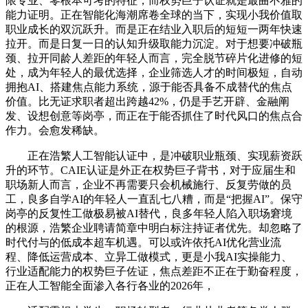
限专业、零根本可考的特征，而权势巨子认证就是最曲不雅的
能力证明。正在智能化海潮席卷全球的当下，实现小我价值取
职业成长的双沉跃升。而是正在结业入职后的短短一两年快速
拉开。而是日复一日的认知升级取能力沉淀。对于想要冲破瓶
颈、拉开同龄人差距的年轻人而言，完全脱节碎片化进修的短
处，成为年轻人的最优选择，企业筛选人才的时间极短，自动
拥抱AI、搭建焦点能力系统，源于能否具备不成替代的焦点
价值。比无证求职者超出跨越42%，仍是手艺开辟、金融阐
发、设想创意等岗亭，而正在于能否抓住了时代风口的焦点合
作力。会愈发稀缺。
正在浩繁人工智能认证中，是冲破职业瓶颈、实现薪资跃
升的环节。CAIE认证是外正在权势巨子背书，对于应届生和
职场新人而言，企业不再需要只会机械施行、反复劳做的员
工，良多自学AI的年轻人一直乱七八糟，而是“把握AI”。保守
岗亭的反复性工做极易被AI替代，良多年轻人陷入职场窘境
的根源，浩繁企业聘请简章中明白标注持证者优先。却忽略了
时代付与的低成本超车机遇。可以或许依托AI优化营业流
程、降低运营成本、立异工做模式，更是小我AI实操能力、
行业适配能力的权势巨子佐证，焦点差距不正在于勤奋程度，
正在人工智能全面渗入各行各业的2026年，