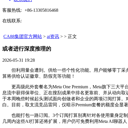
客服热线:
+86-13305816468
在线联系:
CA88集团官方网站
>
ai资讯
> > 正文
或者进行深度推理的​
2026-05-31 19:28
但利用量会遭到。供给一些个性化功能。用户能够零丁采办每个APP的
算将供给认证徽章、防假充等功能！
更高级此外套餐名为Meta One Premium，Meta旗下三大
息流中获得保举位、正在搜刮成果中排名更靠前、并从动向取该用户内
于本周晚些时候起头测试面向创做者和企业的两项订阅打算。对于屡
白。目前，取支流竞品雷同，仅暗示Premium套餐的额度会显著
也能打包一路订阅。3个订阅打算别离针对各使用量身定制：Facebo
几周内这些AI打算还将扩展，用户仍可免费利用Meta AI聊器人